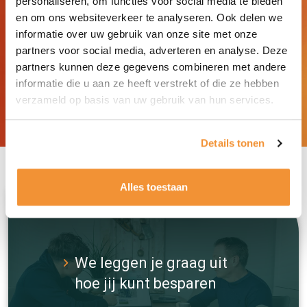
personaliseren, om functies voor social media te bieden
en om ons websiteverkeer te analyseren. Ook delen we
0174 788242
informatie over uw gebruik van onze site met onze
partners voor social media, adverteren en analyse. Deze
+31 (0)174 788242
partners kunnen deze gegevens combineren met andere
informatie die u aan ze heeft verstrekt of die ze hebben
lorenzo.bernardon@dutchenergy.nl
verzameld op basis van uw gebruik van hun services.
Lorenzo Bernardon
Details tonen
Alles toestaan
We leggen je graag uit
hoe jij kunt besparen