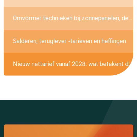
Omvormer technieken bij zonnepanelen, deze keuzes heb je!
Salderen, teruglever -tarieven en heffingen
Nieuw nettarief vanaf 2028: wat betekent dit voor jouw energierekening?