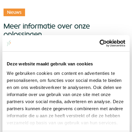
Nieuws
Meer informatie over onze
oplossingen
Dutch Energy gaat met volle energie voor de beste
duurzame oplossingen. Juist daarom houden we de
ontwikkelingen en mogelijkheden continu in de gaten. Díe
Deze website maakt gebruik van cookies
kennis delen we ook graag met jou.
We gebruiken cookies om content en advertenties te
personaliseren, om functies voor social media te bieden
en om ons websiteverkeer te analyseren. Ook delen we
Meer berichten
informatie over uw gebruik van onze site met onze
partners voor social media, adverteren en analyse. Deze
partners kunnen deze gegevens combineren met andere
informatie die u aan ze heeft verstrekt of die ze hebben
verzameld op basis van uw gebruik van hun services.