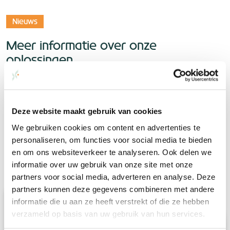
Nieuws
Meer informatie over onze
oplossingen
Dutch Energy gaat met volle energie voor de beste
duurzame oplossingen. Juist daarom houden we de
ontwikkelingen en mogelijkheden continu in de gaten. Díe
Deze website maakt gebruik van cookies
kennis delen we ook graag met jou.
We gebruiken cookies om content en advertenties te
personaliseren, om functies voor social media te bieden
en om ons websiteverkeer te analyseren. Ook delen we
Meer berichten
informatie over uw gebruik van onze site met onze
partners voor social media, adverteren en analyse. Deze
partners kunnen deze gegevens combineren met andere
informatie die u aan ze heeft verstrekt of die ze hebben
verzameld op basis van uw gebruik van hun services.