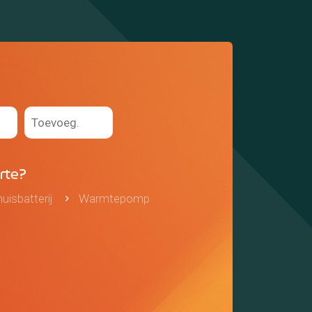
erte?
uisbatterij
Warmtepomp