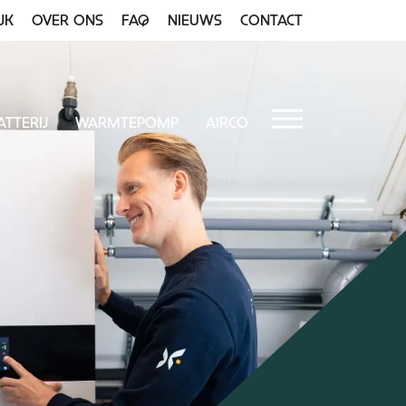
JK
OVER ONS
FAQ
NIEUWS
CONTACT
ATTERIJ
WARMTEPOMP
AIRCO