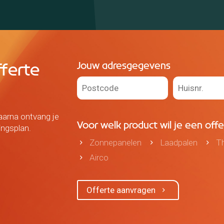
Jouw adresgegevens
ferte
aarna ontvang je
Voor welk product wil je een off
ingsplan.
Zonnepanelen
Laadpalen
Th
Airco
Offerte aanvragen