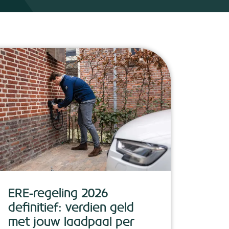
ERE-regeling 2026
Nie
definitief: verdien geld
202
met jouw laadpaal per
voo