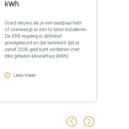
kWh
ene
Goed nieuws als je een laadpaal hebt
Vanaf
of overweegt er één te laten installeren.
het ge
De ERE-regeling is definitief
Consu
goedgekeurd en dat betekent dat je
tijdsa
vanaf 2026 geld kunt verdienen met
tarief
elke geladen kilowattuur (kWh).
dag. 
gebru
vermi
Lees meer
L