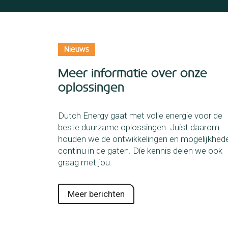
Nieuws
Meer informatie over onze
oplossingen
Dutch Energy gaat met volle energie voor de
beste duurzame oplossingen. Juist daarom
houden we de ontwikkelingen en mogelijkhed
continu in de gaten. Díe kennis delen we ook
graag met jou.
De salderingsregeling
Meer berichten
:
stopt in 2027, wat nu?
?