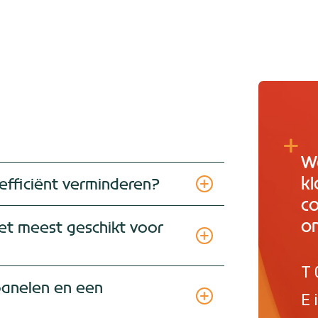
W
kl
 efficiënt verminderen?
c
on
et meest geschikt voor
T 
epanelen en een
E 