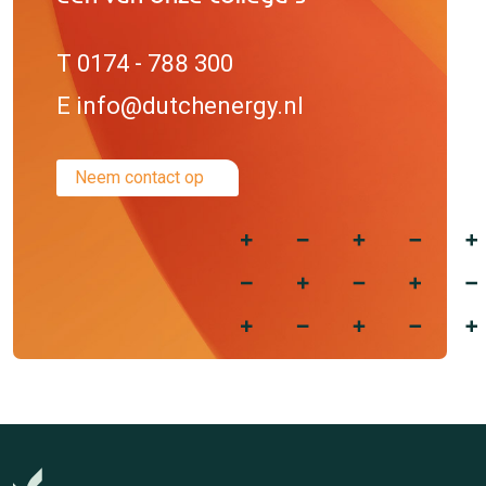
T 0174 - 788 300
E info@dutchenergy.nl
Neem contact op