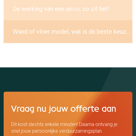
De werking van een airco, zo zit het!
Wand of vloer model, wat is de beste keuze?
Vraag nu jouw offerte aan
Dit kost slechts enkele minuten! Daarna ontvang je
snel jouw persoonlijke verduurzamingsplan.