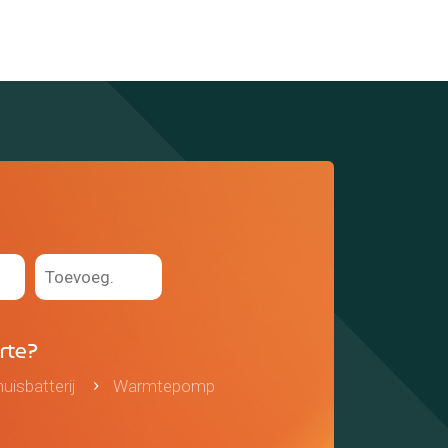
erte?
uisbatterij
Warmtepomp