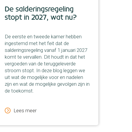
De salderingsregeling
Sub
stopt in 2027, wat nu?
ver
De eerste en tweede kamer hebben
De RV
ingestemd met het feit dat de
Neder
salderingsregeling vanaf 1 januari 2027
(Inve
komt te vervallen. Dit houdt in dat het
energ
vergoeden van de teruggeleverde
Lees i
stroom stopt. In deze blog leggen we
jouw 
uit wat de mogelijke voor en nadelen
zijn en wat de mogelijke gevolgen zijn in
L
de toekomst.
Lees meer