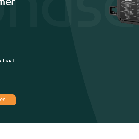
phase
mer
adpaal
gen