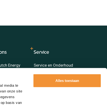
ons
Service
utch Energy
Service en Onderhoud
Alles toestaan
al media te
van onze site
 gegevens
 op basis van