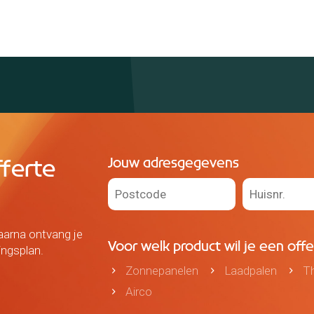
Jouw adresgegevens
ferte
aarna ontvang je
Voor welk product wil je een off
ingsplan.
Zonnepanelen
Laadpalen
Th
Airco