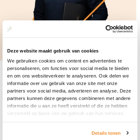
Deze website maakt gebruik van cookies
We gebruiken cookies om content en advertenties te
personaliseren, om functies voor social media te bieden
en om ons websiteverkeer te analyseren. Ook delen we
Lees meer artikelen over dit onderwerp:
informatie over uw gebruik van onze site met onze
partners voor social media, adverteren en analyse. Deze
partners kunnen deze gegevens combineren met andere
Nieuw nettarief vanaf 2028: wat betekent dit voor jouw energierekening?
informatie die u aan ze heeft verstrekt of die ze hebben
verzameld op basis van uw gebruik van hun services.
Het later uitbreiden van de thuisbatterij, dat kan!
Details tonen