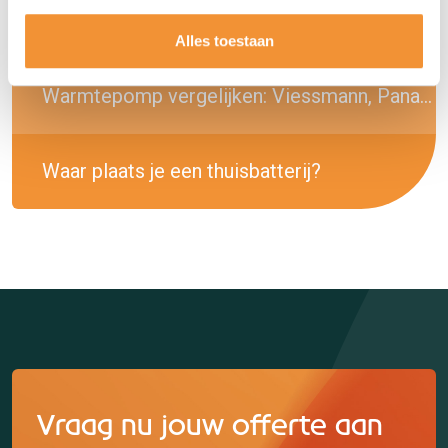
Welke capaciteit thuisbatterij heb je nodig?
Alles toestaan
Warmtepomp vergelijken: Viessmann, Panasonic of Daikin?
Waar plaats je een thuisbatterij?
Vraag nu jouw offerte aan